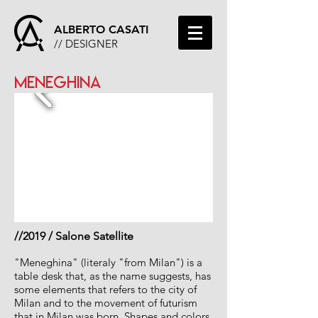
ALBERTO CASATI
// DESIGNER
MENEGHINA
//
2019 / Salone Satellite
"Meneghina" (literaly "from Milan") is a
table desk that, as the name suggests, has
some elements that refers to the city of
Milan and to the movement of futurism
that in Milan was born. Shapes and colors