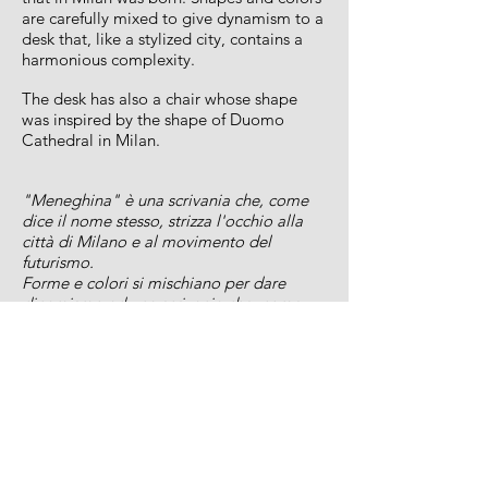
are carefully mixed to give dynamism to a
desk that, like a stylized city, contains a
harmonious complexity.
The desk has also a chair whose shape
was inspired by the shape of Duomo
Cathedral in Milan.
"Meneghina" è una scrivania che, come
dice il nome stesso, strizza l'occhio alla
città di Milano e al movimento del
futurismo.
Forme e colori si mischiano per dare
dinamismo ad una scrivania che, come
una città stilizzata, racchiude una
armonica complessità.
La scrivania si compone poi di una sedia
la cui forma è ispirata alla cattedrale del
Duomo di Milano.